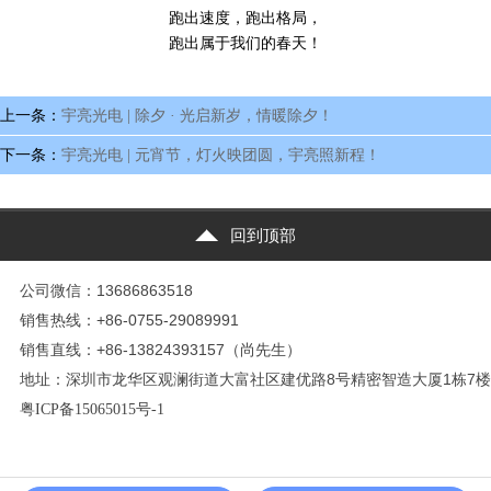
跑出速度，跑出格局，
跑出属于我们的春天！
上一条：
宇亮光电 | 除夕 · 光启新岁，情暖除夕！
下一条：
宇亮光电 | 元宵节，灯火映团圆，宇亮照新程！
回到顶部
公司微信：13686863518
销售热线：+86-0755-29089991
销售直线：+86-13824393157（尚先生）
地址：深圳市龙华区观澜街道大富社区建优路8号精密智造大厦1栋7楼
粤ICP备15065015号-1