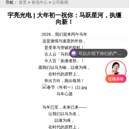
导航：
>
>
首页
资讯中心
公司新闻
宇亮光电 | 大年初一祝你：马跃星河，执缰
向新！
2026，我们迎来丙午马年
现在有优惠活动么？
这是激情与速度的年份，
是变革与突破的契机！
可以介绍下你们的产品么？
古人云「马到成功」，
今人言「执缰者胜」！
愿我们以马为喻，以缰为绳，
在时代的原野上，
奔出方向，跑出格局！
马年心愿
马年已至，未来已来——‌
让我们以马为名，
以缰为绳，
在时代的原野上，