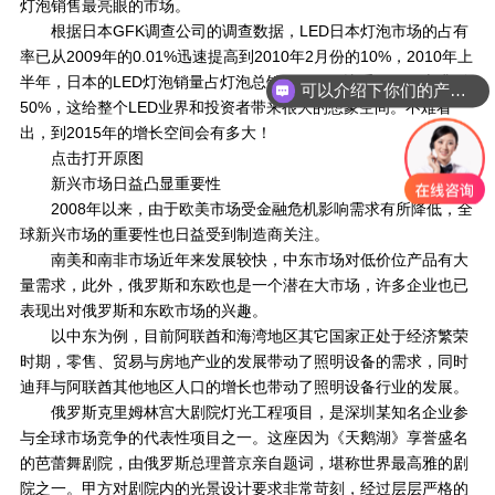
灯泡销售最亮眼的市场。
根据日本GFK调查公司的调查数据，LED日本灯泡市场的占有
率已从2009年的0.01%迅速提高到2010年2月份的10%，2010年上
半年，日本的LED灯泡销量占灯泡总销量40%，比重一下子上升到
可以介绍下你们的产品么？
50%，这给整个LED业界和投资者带来很大的想象空间。不难看
出，到2015年的增长空间会有多大！
点击打开原图
新兴市场日益凸显重要性
2008年以来，由于欧美市场受金融危机影响需求有所降低，全
球新兴市场的重要性也日益受到制造商关注。
南美和南非市场近年来发展较快，中东市场对低价位产品有大
量需求，此外，俄罗斯和东欧也是一个潜在大市场，许多企业也已
表现出对俄罗斯和东欧市场的兴趣。
以中东为例，目前阿联酋和海湾地区其它国家正处于经济繁荣
时期，零售、贸易与房地产业的发展带动了照明设备的需求，同时
迪拜与阿联酋其他地区人口的增长也带动了照明设备行业的发展。
俄罗斯克里姆林宫大剧院灯光工程项目，是深圳某知名企业参
与全球市场竞争的代表性项目之一。这座因为《天鹅湖》享誉盛名
的芭蕾舞剧院，由俄罗斯总理普京亲自题词，堪称世界最高雅的剧
院之一。甲方对剧院内的光景设计要求非常苛刻，经过层层严格的