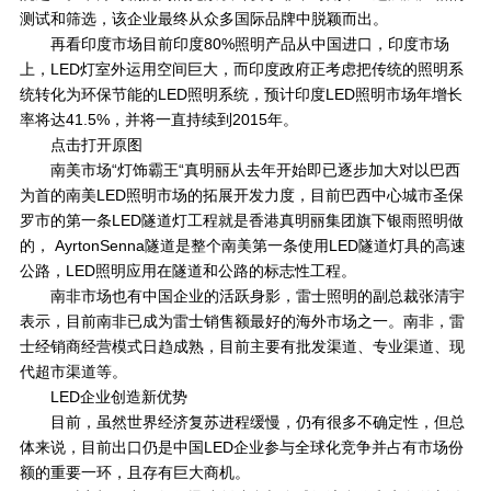
测试和筛选，该企业最终从众多国际品牌中脱颖而出。
再看印度市场目前印度80%照明产品从中国进口，印度市场
上，LED灯室外运用空间巨大，而印度政府正考虑把传统的照明系
统转化为环保节能的LED照明系统，预计印度LED照明市场年增长
率将达41.5%，并将一直持续到2015年。
点击打开原图
南美市场“灯饰霸王“真明丽从去年开始即已逐步加大对以巴西
为首的南美LED照明市场的拓展开发力度，目前巴西中心城市圣保
罗市的第一条LED隧道灯工程就是香港真明丽集团旗下银雨照明做
的， AyrtonSenna隧道是整个南美第一条使用LED隧道灯具的高速
公路，LED照明应用在隧道和公路的标志性工程。
南非市场也有中国企业的活跃身影，雷士照明的副总裁张清宇
表示，目前南非已成为雷士销售额最好的海外市场之一。南非，雷
士经销商经营模式日趋成熟，目前主要有批发渠道、专业渠道、现
代超市渠道等。
LED企业创造新优势
目前，虽然世界经济复苏进程缓慢，仍有很多不确定性，但总
体来说，目前出口仍是中国LED企业参与全球化竞争并占有市场份
额的重要一环，且存有巨大商机。