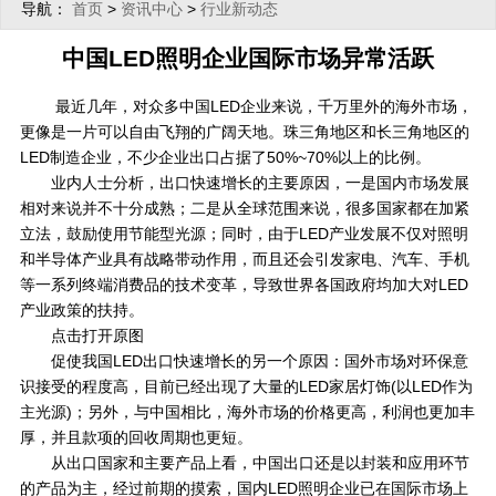
导航：
>
>
首页
资讯中心
行业新动态
中国LED照明企业国际市场异常活跃
最近几年，对众多中国LED企业来说，千万里外的海外市场，
更像是一片可以自由飞翔的广阔天地。珠三角地区和长三角地区的
LED制造企业，不少企业出口占据了50%~70%以上的比例。
业内人士分析，出口快速增长的主要原因，一是国内市场发展
相对来说并不十分成熟；二是从全球范围来说，很多国家都在加紧
立法，鼓励使用节能型光源；同时，由于LED产业发展不仅对照明
和半导体产业具有战略带动作用，而且还会引发家电、汽车、手机
等一系列终端消费品的技术变革，导致世界各国政府均加大对LED
产业政策的扶持。
点击打开原图
促使我国LED出口快速增长的另一个原因：国外市场对环保意
识接受的程度高，目前已经出现了大量的LED家居灯饰(以LED作为
主光源)；另外，与中国相比，海外市场的价格更高，利润也更加丰
厚，并且款项的回收周期也更短。
从出口国家和主要产品上看，中国出口还是以封装和应用环节
的产品为主，经过前期的摸索，国内LED照明企业已在国际市场上