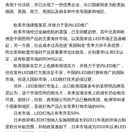
表现十分活跃，并已出现了一些优秀企业，出口国家则多为欧美如
德国、英国、荷兰、美国以及南非和中东等国家和地区。
欧美市场缓慢复苏,并致力于室内LED推广
欧美市场经过金融危机的震荡，已呈回暖趋势。其中北美和欧
洲是中国照明产品的主要海外市场。以美国来说 LED市场正迅速崛
起，另一方面，社会成本过高也使“美国制造”竞争力并不具优势；
而北美和欧盟市场对产品质量要求也比较高，分别要求UL和CE认
证，还有欧盟市场的ROHS认证。
欧美国家在芯片上也拥有很强实力，并致力于室内LED推广，
但在室外LED路灯方面涉足不深，中国的LED路灯拥有很广的国际
市场。但进入国际市场，LED路灯技术必须过硬。
另外，LED装饰灯市场上，出口欧美国家多年的某照明品牌高
层认为，这个市场空间仍相当大，未来这项业务上的成长仍会相当
可观。据统计，目前，真明丽公司的产品已畅销美国、欧洲等80多
个国家和地区，圣诞灯饰产品占全世界灯饰市场的60%。
日本市场，LED灯泡占有率升至50%
日本政府将LED灯泡纳入实施期限延长到2011年底的环保点制
度积分补贴范围，补助政策激励下，日本市场成为2010年以来LED