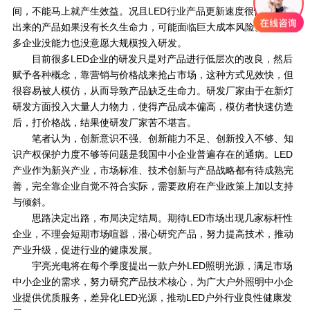
间，不能马上就产生效益。况且LED行业产品更新速度很快，研究
出来的产品如果没有长久生命力，可能面临巨大成本风险。导致很
多企业没能力也没意愿大规模投入研发。
目前很多LED企业的研发只是对产品进行低层次的改良，然后
赋予各种概念，靠营销与价格战来抢占市场，这种方式见效快，但
很容易被人模仿，从而导致产品缺乏生命力。研发厂家由于在新灯
研发方面投入大量人力物力，使得产品成本偏高，模仿者快速仿造
后，打价格战，结果使研发厂家苦不堪言。
笔者认为，创新意识不强、创新能力不足、创新投入不够、知
识产权保护力度不够等问题是我国中小企业普遍存在的通病。LED
产业作为新兴产业，市场标准、技术创新与产品战略都有待成熟完
善，完全靠企业自觉不符合实际，需要政府在产业政策上加以支持
与倾斜。
思路决定出路，布局决定结局。期待LED市场出现几家标杆性
企业，不理会短期市场喧嚣，潜心研究产品，努力提高技术，推动
产业升级，促进行业的健康发展。
宇亮光电将在每个季度提出一款户外LED照明光源，满足市场
中小企业的需求，努力研究产品技术核心，为广大户外照明中小企
业提供优质服务，差异化LED光源，推动LED户外行业良性健康发