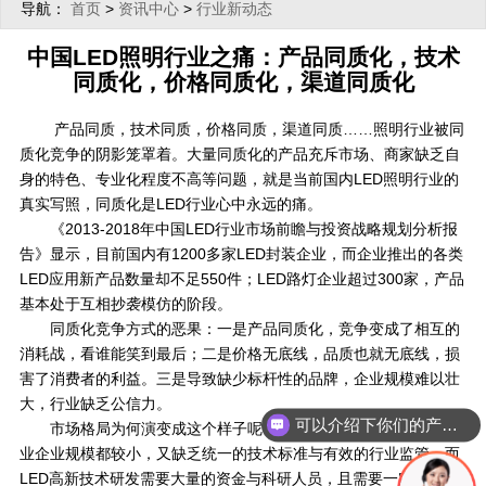
导航：
>
>
首页
资讯中心
行业新动态
中国LED照明行业之痛：产品同质化，技术
同质化，价格同质化，渠道同质化
产品同质，技术同质，价格同质，渠道同质……照明行业被同
质化竞争的阴影笼罩着。大量同质化的产品充斥市场、商家缺乏自
身的特色、专业化程度不高等问题，就是当前国内LED照明行业的
真实写照，同质化是LED行业心中永远的痛。
《2013-2018年中国LED行业市场前瞻与投资战略规划分析报
告》显示，目前国内有1200多家LED封装企业，而企业推出的各类
LED应用新产品数量却不足550件；LED路灯企业超过300家，产品
基本处于互相抄袭模仿的阶段。
同质化竞争方式的恶果：一是产品同质化，竞争变成了相互的
消耗战，看谁能笑到最后；二是价格无底线，品质也就无底线，损
害了消费者的利益。三是导致缺少标杆性的品牌，企业规模难以壮
大，行业缺乏公信力。
可以介绍下你们的产品么？
市场格局为何演变成这个样子呢？业内人士介绍：目前LED行
业企业规模都较小，又缺乏统一的技术标准与有效的行业监管，而
LED高新技术研发需要大量的资金与科研人员，且需要一定的时